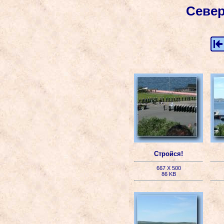
Север
Стройся!
667 X 500
86 KB